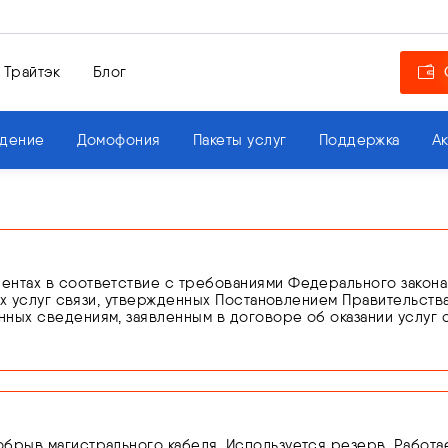
 Трайтэк
Блог
дение
Домофония
Пакеты услуг
Поддержка
А
тах в соответствие с требованиями Федерального закона от 0
ких услуг связи, утвержденных Постановлением Правительства
ных сведениям, заявленным в договоре об оказании услуг 
ющего личность.
нности по подтверждению сведений или предоставления н
оказание услуг связи вплоть до устранения нарушений на ос
брыв магистрального кабеля. Используется резерв. Работа