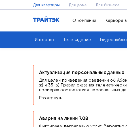
Для квартиры
Для дома
Для бизнеса
О компании
Карьера в
Интернет
Телевидение
Видеонаблю
Актуализация персональных данных
Для целей приведения сведений об Абонен
ж) и 35 (в) Правил оказания телематичес
проверка соответствия персональных дан
связи оригинала документа, удостоверя
Развернуть
В случае невыполнения абонентом обяза
оставляет за собой право приостановить 
от 07.07.2003 N 126-ФЗ «О связи»
Авария на линии 7.08
Фиксируем деградацию услуг. Вероятно о