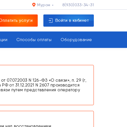
Муром
8(930)033-34-31
Оплатить услуги
Войти в кабинет
кции
Способы оплаты
Оборудование
7.07.2003 N 126-ФЗ «О связи», п. 29 (г,
 РФ от 31.12.2021 N 2607 производится
связи путем представления оператору
едостоверных сведений, оператор связи
новании п. 3 ст. 44 Федерального закона
ем над восстановлением.