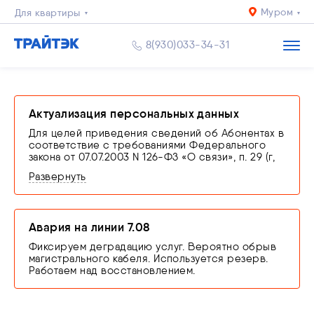
Муром
Для квартиры
Для дома
8(930)033-34-31
Бизнесу
Актуализация персональных данных
Для целей приведения сведений об Абонентах в
соответствие с требованиями Федерального
закона от 07.07.2003 N 126-ФЗ «О связи», п. 29 (г,
ж) и 35 (в) Правил оказания телематических услуг
Развернуть
связи, утвержденных Постановлением
Правительства РФ от 31.12.2021 N 2607
производится проверка соответствия
персональных данных сведениям, заявленным в
Авария на линии 7.08
договоре об оказании услуг связи путем
представления оператору связи оригинала
Фиксируем деградацию услуг. Вероятно обрыв
документа, удостоверяющего личность.
магистрального кабеля. Используется резерв.
В случае невыполнения абонентом обязанности
Работаем над восстановлением.
по подтверждению сведений или
предоставления недостоверных сведений,
оператор связи оставляет за собой право
приостановить оказание услуг связи вплоть до